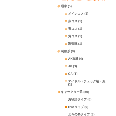
通常
(5)
メインコス
(1)
赤コス
(1)
青コス
(1)
黄コス
(1)
調査隊
(1)
制服系
(9)
AKB風
(4)
JK
(3)
CA
(1)
アイドル（チェック柄）風
(1)
キャラクター系
(50)
海物語タイプ
(6)
EVAタイプ
(9)
北斗の拳タイプ
(3)