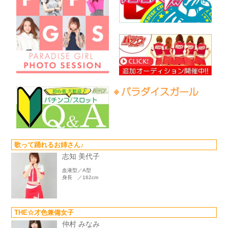
歌って踊れるお姉さん♪
志知 美代子
血液型／A型
身長 ／162cm
THE☆才色兼備女子
仲村 みなみ