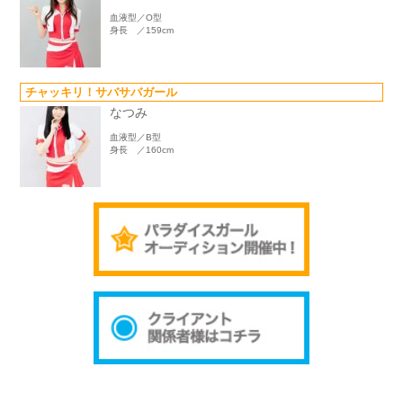
血液型／O型
身長 ／159cm
チャッキリ！サバサバガール
なつみ
血液型／B型
身長 ／160cm