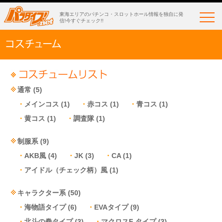
東海エリアのパチンコ・スロットホール情報を独自に発
信!今すぐチェック!!
通常
(5)
メインコス
(1)
赤コス
(1)
青コス
(1)
黄コス
(1)
調査隊
(1)
制服系
(9)
AKB風
(4)
JK
(3)
CA
(1)
アイドル（チェック柄）風
(1)
キャラクター系
(50)
海物語タイプ
(6)
EVAタイプ
(9)
北斗の拳タイプ
(3)
マクロスF タイプ
(3)