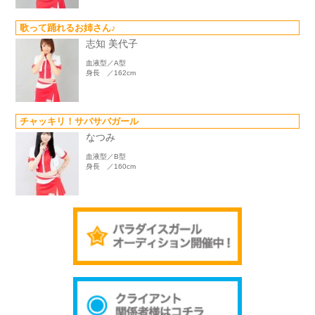
歌って踊れるお姉さん♪
志知 美代子
血液型／A型
身長 ／162cm
チャッキリ！サバサバガール
なつみ
血液型／B型
身長 ／160cm