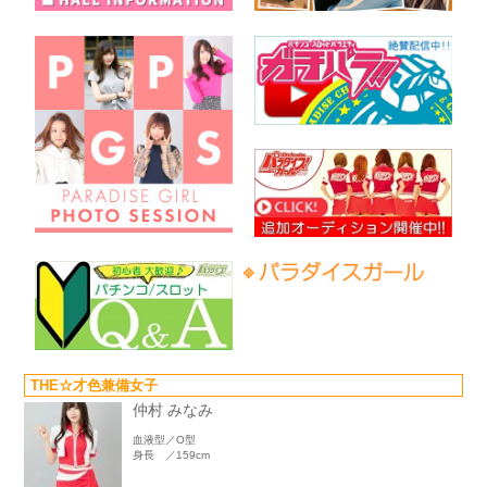
THE☆才色兼備女子
仲村 みなみ
血液型／O型
身長 ／159cm