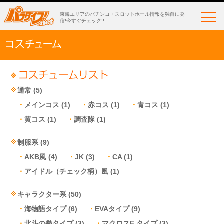
東海エリアのパチンコ・スロットホール情報を独自に発
信!今すぐチェック!!
通常
(5)
メインコス
(1)
赤コス
(1)
青コス
(1)
黄コス
(1)
調査隊
(1)
制服系
(9)
AKB風
(4)
JK
(3)
CA
(1)
アイドル（チェック柄）風
(1)
キャラクター系
(50)
海物語タイプ
(6)
EVAタイプ
(9)
北斗の拳タイプ
(3)
マクロスF タイプ
(3)