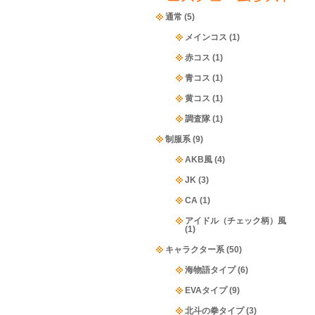
通常
(5)
メインコス
(1)
赤コス
(1)
青コス
(1)
黄コス
(1)
調査隊
(1)
制服系
(9)
AKB風
(4)
JK
(3)
CA
(1)
アイドル（チェック柄）風
(1)
キャラクター系
(50)
海物語タイプ
(6)
EVAタイプ
(9)
北斗の拳タイプ
(3)