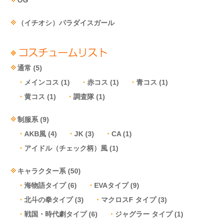
（イチオシ）パラダイスガール
通常
(5)
メインコス
(1)
赤コス
(1)
青コス
(1)
黄コス
(1)
調査隊
(1)
制服系
(9)
AKB風
(4)
JK
(3)
CA
(1)
アイドル（チェック柄）風
(1)
キャラクター系
(50)
海物語タイプ
(6)
EVAタイプ
(9)
北斗の拳タイプ
(3)
マクロスF タイプ
(3)
戦国・時代劇タイプ
(6)
ジャグラー タイプ
(1)