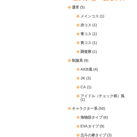
通常
(5)
メインコス
(1)
赤コス
(1)
青コス
(1)
黄コス
(1)
調査隊
(1)
制服系
(9)
AKB風
(4)
JK
(3)
CA
(1)
アイドル（チェック柄）風
(1)
キャラクター系
(50)
海物語タイプ
(6)
EVAタイプ
(9)
北斗の拳タイプ
(3)