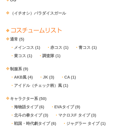
（イチオシ）パラダイスガール
通常
(5)
メインコス
(1)
赤コス
(1)
青コス
(1)
黄コス
(1)
調査隊
(1)
制服系
(9)
AKB風
(4)
JK
(3)
CA
(1)
アイドル（チェック柄）風
(1)
キャラクター系
(50)
海物語タイプ
(6)
EVAタイプ
(9)
北斗の拳タイプ
(3)
マクロスF タイプ
(3)
戦国・時代劇タイプ
(6)
ジャグラー タイプ
(1)