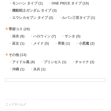
モンハン タイプ
(1)
ONE PIECE タイプ
(15)
機動戦士ガンダム タイプ
(3)
エウレカセブン タイプ
(2)
ルパン三世タイプ
(1)
季節コス
(29)
浴衣
(8)
ハロウィン
(7)
サンタ
(5)
巫女
(1)
メイド
(5)
男装
(1)
小悪魔
(2)
その他
(13)
アイドル風
(8)
プリンセス
(1)
チャイナ
(2)
沖縄
(1)
水兵
(1)
／
ニックネーム