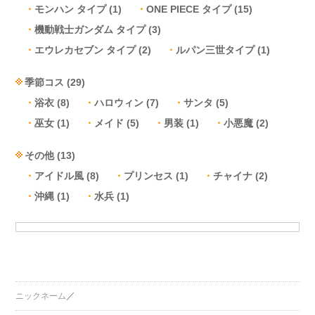
モンハン タイプ
(1)
ONE PIECE タイプ
(15)
機動戦士ガンダム タイプ
(3)
エウレカセブン タイプ
(2)
ルパン三世タイプ
(1)
季節コス
(29)
浴衣
(8)
ハロウィン
(7)
サンタ
(5)
巫女
(1)
メイド
(5)
男装
(1)
小悪魔
(2)
その他
(13)
アイドル風
(8)
プリンセス
(1)
チャイナ
(2)
沖縄
(1)
水兵
(1)
／
ニックネーム