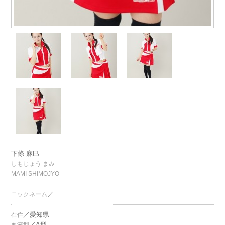
下條 麻巳
しもじょう まみ
MAMI SHIMOJYO
／
ニックネーム
／愛知県
在住
／A型
血液型