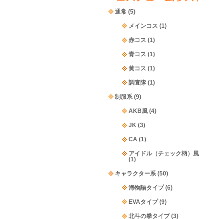
通常
(5)
メインコス
(1)
赤コス
(1)
青コス
(1)
黄コス
(1)
調査隊
(1)
制服系
(9)
AKB風
(4)
JK
(3)
CA
(1)
アイドル（チェック柄）風
(1)
キャラクター系
(50)
海物語タイプ
(6)
EVAタイプ
(9)
北斗の拳タイプ
(3)