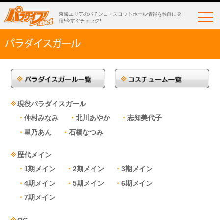
東海エリアのパチンコ・スロットホール情報を独自に発
信!今すぐチェック!!
現役パラダイスガール
仲村みなみ
北川あやか
志知美代子
星乃あん
石橋なつみ
歴代メイン
1期メイン
2期メイン
3期メイン
4期メイン
5期メイン
6期メイン
7期メイン
OG