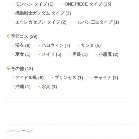
モンハン タイプ
(1)
ONE PIECE タイプ
(15)
機動戦士ガンダム タイプ
(3)
エウレカセブン タイプ
(2)
ルパン三世タイプ
(1)
季節コス
(29)
浴衣
(8)
ハロウィン
(7)
サンタ
(5)
巫女
(1)
メイド
(5)
男装
(1)
小悪魔
(2)
その他
(13)
アイドル風
(8)
プリンセス
(1)
チャイナ
(2)
沖縄
(1)
水兵
(1)
／
ニックネーム