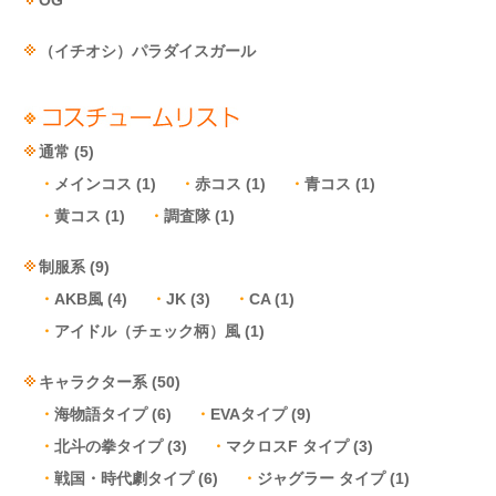
（イチオシ）パラダイスガール
通常
(5)
メインコス
(1)
赤コス
(1)
青コス
(1)
黄コス
(1)
調査隊
(1)
制服系
(9)
AKB風
(4)
JK
(3)
CA
(1)
アイドル（チェック柄）風
(1)
キャラクター系
(50)
海物語タイプ
(6)
EVAタイプ
(9)
北斗の拳タイプ
(3)
マクロスF タイプ
(3)
戦国・時代劇タイプ
(6)
ジャグラー タイプ
(1)