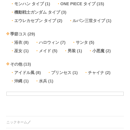
モンハン タイプ
(1)
ONE PIECE タイプ
(15)
機動戦士ガンダム タイプ
(3)
エウレカセブン タイプ
(2)
ルパン三世タイプ
(1)
季節コス
(29)
浴衣
(8)
ハロウィン
(7)
サンタ
(5)
巫女
(1)
メイド
(5)
男装
(1)
小悪魔
(2)
その他
(13)
アイドル風
(8)
プリンセス
(1)
チャイナ
(2)
沖縄
(1)
水兵
(1)
／
ニックネーム