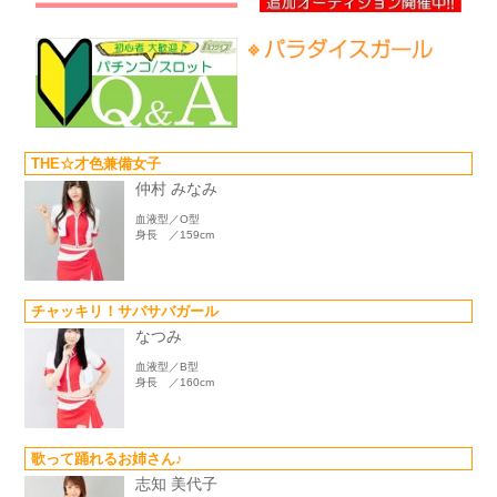
THE☆才色兼備女子
仲村 みなみ
血液型／O型
身長 ／159cm
チャッキリ！サバサバガール
なつみ
血液型／B型
身長 ／160cm
歌って踊れるお姉さん♪
志知 美代子