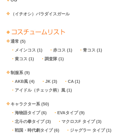
（イチオシ）パラダイスガール
通常
(5)
メインコス
(1)
赤コス
(1)
青コス
(1)
黄コス
(1)
調査隊
(1)
制服系
(9)
AKB風
(4)
JK
(3)
CA
(1)
アイドル（チェック柄）風
(1)
キャラクター系
(50)
海物語タイプ
(6)
EVAタイプ
(9)
北斗の拳タイプ
(3)
マクロスF タイプ
(3)
戦国・時代劇タイプ
(6)
ジャグラー タイプ
(1)