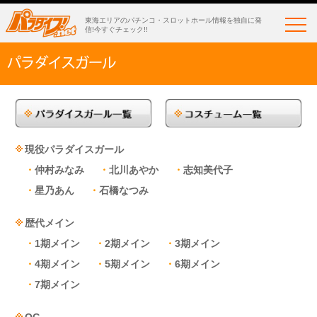
東海エリアのパチンコ・スロットホール情報を独自に発
信!今すぐチェック!!
現役パラダイスガール
仲村みなみ
北川あやか
志知美代子
星乃あん
石橋なつみ
歴代メイン
1期メイン
2期メイン
3期メイン
4期メイン
5期メイン
6期メイン
7期メイン
OG