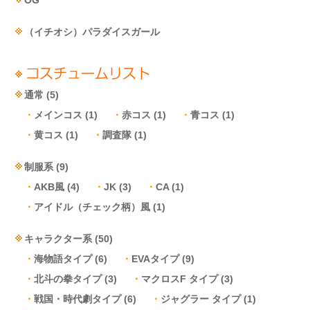
（イチオシ）パラダイスガール
通常
(5)
メインコス
(1)
赤コス
(1)
青コス
(1)
黄コス
(1)
調査隊
(1)
制服系
(9)
AKB風
(4)
JK
(3)
CA
(1)
アイドル（チェック柄）風
(1)
キャラクター系
(50)
海物語タイプ
(6)
EVAタイプ
(9)
北斗の拳タイプ
(3)
マクロスF タイプ
(3)
戦国・時代劇タイプ
(6)
ジャグラー タイプ
(1)