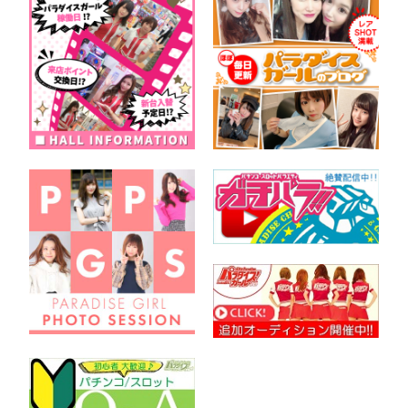
続きを読む
3月8日(日)メガコンコルド800春日井店+【パラダイスレポー
ト】
みなさんこんばんわ☆パラダイスガールです(^O^)
今日はメガコンコルド800春日井店＋さまにお手伝
いに行きました！ 私たちは、10日の新台»
…続きを
読む