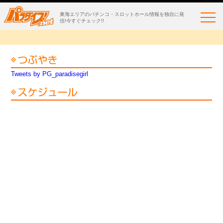
東海エリアのパチンコ・スロットホール情報を独自に発
信!今すぐチェック!!
Tweets by PG_paradisegirl